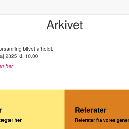
Arkivet
rsamling blivet afholdt:
aj 2025 kl. 10.00
en her
r
Referater
tægter her
Referater fra vores gene