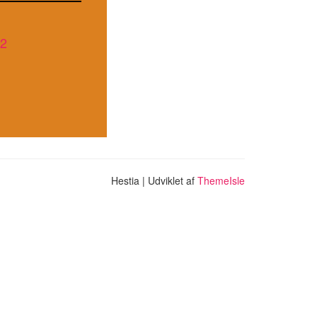
22
Hestia | Udviklet af
ThemeIsle