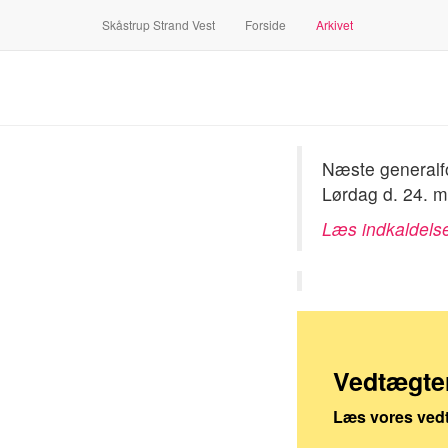
Skåstrup Strand Vest
Forside
Arkivet
Næste generalfo
Lørdag d. 24. m
Læs indkaldels
Vedtægte
Læs vores ved